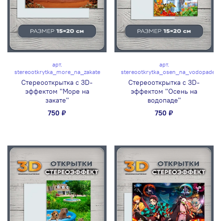
арт.
арт.
stereootkrytka_more_na_zakate
stereootkrytka_osen_na_vodopade
Стереооткрытка с 3D-
Стереооткрытка с 3D-
эффектом "Море на
эффектом "Осень на
закате"
водопаде"
750 ₽
750 ₽