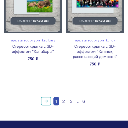
арт.
stereootkrytka_kapibary
арт.
stereootkrytka_klinok
Стереооткрытка с 3D-
Стереооткрытка с 3D-
эффектом "Капибары"
эффектом "Клинок,
рассекающий демонов"
750 ₽
750 ₽
1
2
3
…
6