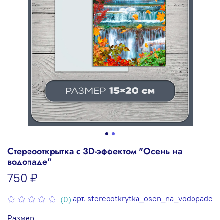
Стереооткрытка с 3D-эффектом "Осень на
водопаде"
750 ₽
арт.
stereootkrytka_osen_na_vodopade
(0)
Размер