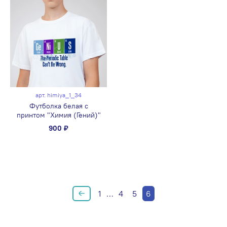
арт.
himiya_1_34
Футболка белая с
принтом "Химия (Гений)"
900 ₽
1
…
4
5
6