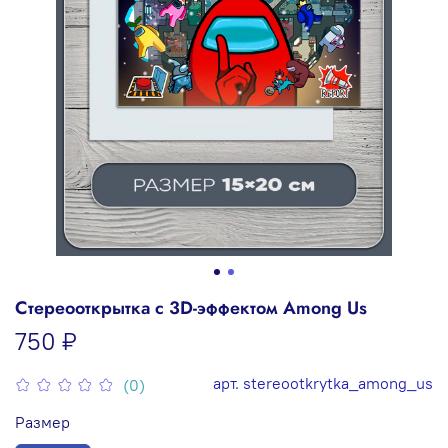
Стереооткрытка с 3D-эффектом Among Us
750 ₽
арт.
stereootkrytka_among_us
(0)
Размер