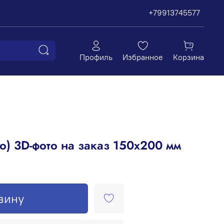
+79913745577
Профиль
Избранное
Корзина
о) 3D-фото на заказ 150x200 мм
зину