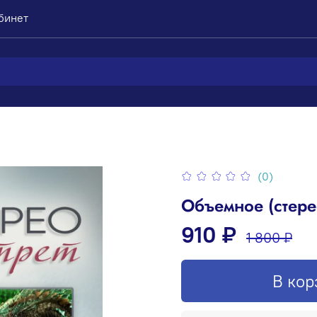
бинет
(0)
Объемное (стере
910 ₽
1 800 ₽
В кор