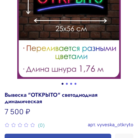
Вывеска "ОТКРЫТО" светодиодная
динамическая
7 500 ₽
арт.
vyveska_otkryto
(0)