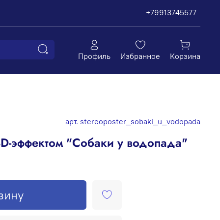
+79913745577
Профиль
Избранное
Корзина
арт.
stereoposter_sobaki_u_vodopada
3D-эффектом "Собаки у водопада"
зину