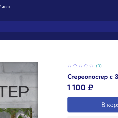
бинет
(0)
Стереопостер с 
1 100 ₽
В кор