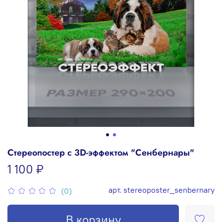
Стереопостер с 3D-эффектом "Сенбернары"
1 100 ₽
арт.
stereoposter_senbernary
(0)
В корзину