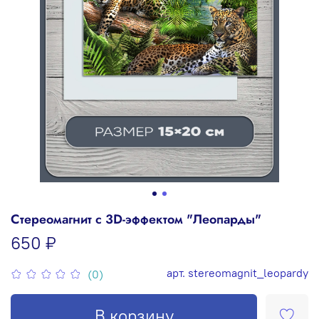
Стереомагнит с 3D-эффектом "Леопарды"
650 ₽
арт.
stereomagnit_leopardy
(0)
В корзину