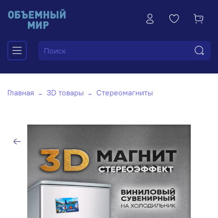
Главная
3D товары
Стереомагниты