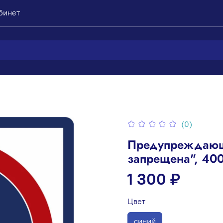
бинет
(0)
Предупреждающ
запрещена", 40
1 300 ₽
Цвет
синий