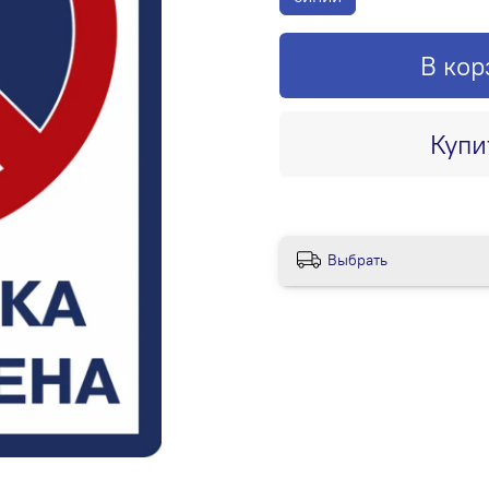
В кор
Купи
Выбрать