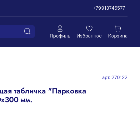
+79913745577
Профиль
Избранное
Корзина
арт.
270122
ая табличка "Парковка
0х300 мм.