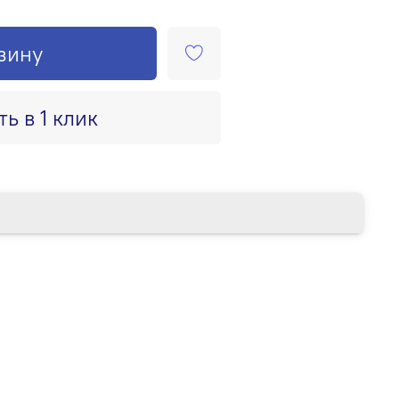
зину
ть в 1 клик