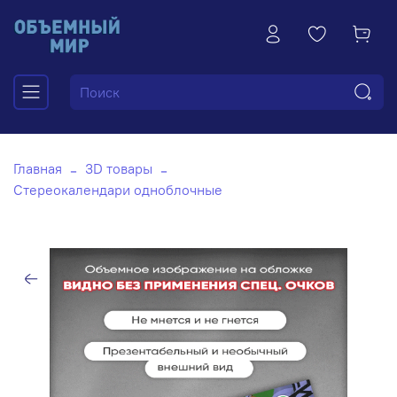
Главная
3D товары
Стереокалендари одноблочные