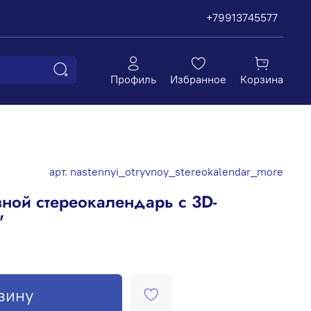
+79913745577
Профиль
Избранное
Корзина
арт.
nastennyi_otryvnoy_stereokalendar_more
ной стереокалендарь c 3D-
"
зину