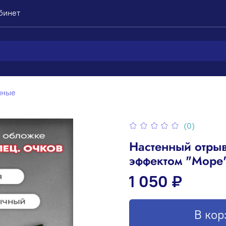
бинет
чные
(0)
Настенный отрыв
эффектом "Море
1 050 ₽
В кор