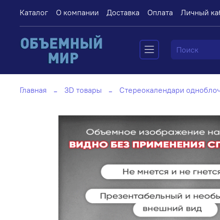
Каталог
О компании
Доставка
Оплата
Личный ка
Главная
3D товары
Стереокалендари однобло