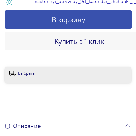
nastennyi_otryvnoy_2d_kalendar_shchenki_i
(0)
В корзину
Купить в 1 клик
Выбрать
Описание