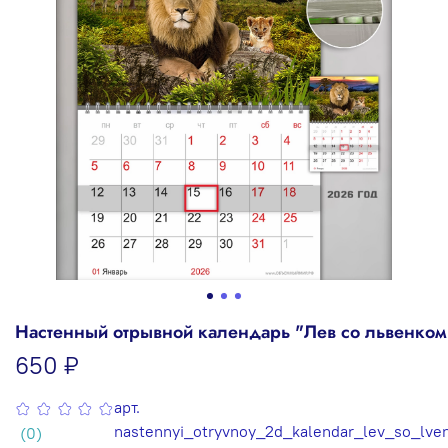
Настенный отрывной календарь "Лев со львенком
650 ₽
арт.
nastennyi_otryvnoy_2d_kalendar_lev_so_lve
(0)