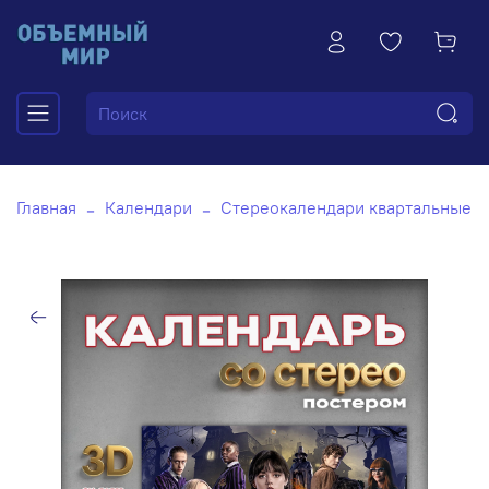
Главная
Календари
Стереокалендари квартальные