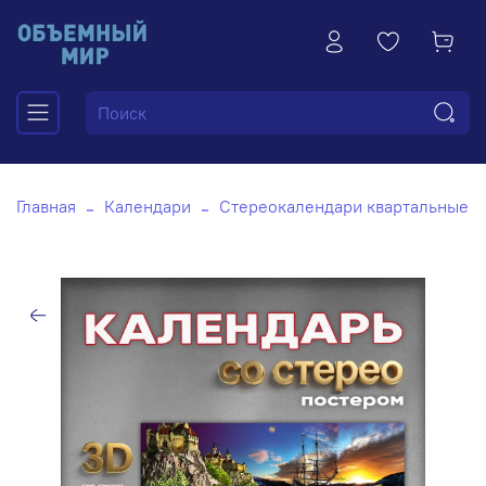
Главная
Календари
Стереокалендари квартальные