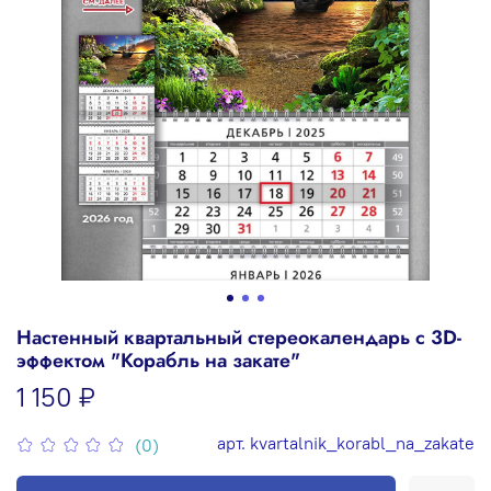
Настенный квартальный стереокалендарь c 3D-
эффектом "Корабль на закате"
1 150 ₽
арт.
kvartalnik_korabl_na_zakate
(0)