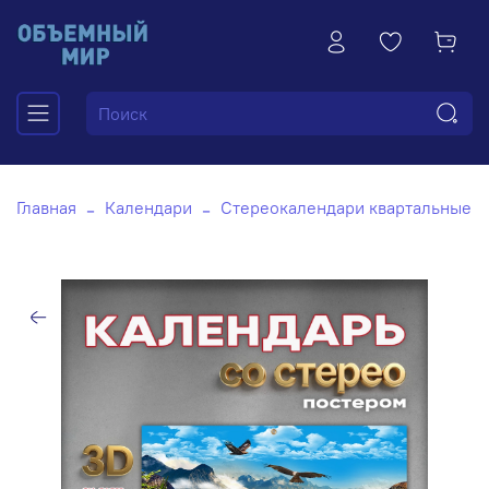
Главная
Календари
Стереокалендари квартальные