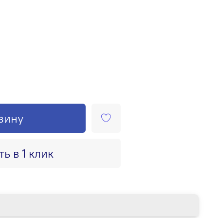
зину
ть в 1 клик