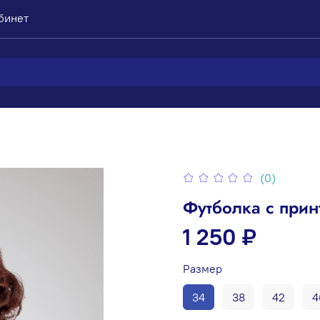
бинет
(0)
Футболка с прин
1 250 ₽
Размер
34
38
42
4