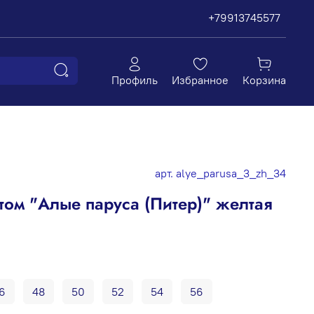
+79913745577
Профиль
Избранное
Корзина
арт.
alye_parusa_3_zh_34
том "Алые паруса (Питер)" желтая
6
48
50
52
54
56