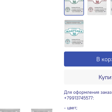
В кор
Купи
Для оформления заказ
+79913745577:
- цвет;