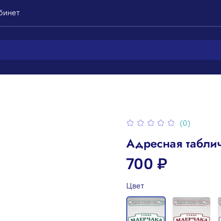
бинет
(0)
Адресная таблич
700 ₽
Цвет