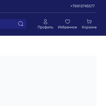
+79913745577
Профиль
Избранное
Корзина